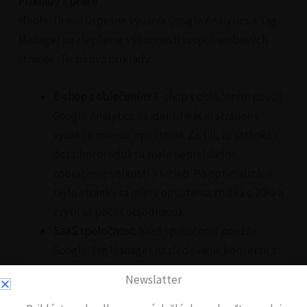
Príklady z praxe
Mnoho firiem úspešne využíva Google Analytics a Tag
Manager na zlepšenie výkonnosti svojich webových
stránok. Tu sú dva príklady:
E-shop s oblečením:
E-shop s oblečením použil
Google Analytics na identifikáciu stránok s
vysokou mierou opustenia. Zistili, že stránka s
detailmi produktu mala neprehľadné
zobrazenie veľkostí a farieb. Po optimalizácii
tejto stránky sa miera opustenia znížila o 20% a
zvýšil sa počet objednávok.
SaaS spoločnosť:
SaaS spoločnosť použila
Google Tag Manager na sledovanie konverzií z
rôznych marketingových kampaní. Vďaka tomu
Newslatter
zistili, že kampane na sociálnych sieťach