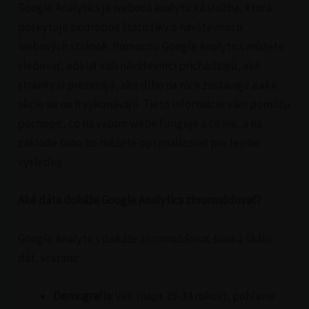
Google Analytics je webová analytická služba, ktorá
poskytuje podrobné štatistiky o návštevnosti
webových stránok. Pomocou Google Analytics môžete
sledovať, odkiaľ vaši návštevníci prichádzajú, aké
stránky si prezerajú, ako dlho na nich zostávajú a aké
akcie na nich vykonávajú. Tieto informácie vám pomôžu
pochopiť, čo na vašom webe funguje a čo nie, a na
základe toho ho môžete optimalizovať pre lepšie
výsledky.
Aké dáta dokáže Google Analytics zhromažďovať?
Google Analytics dokáže zhromažďovať širokú škálu
dát, vrátane:
Demografia:
Vek (napr. 25-34 rokov), pohlavie