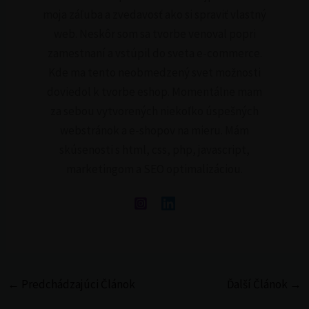
moja záľuba a zvedavosť ako si spraviť vlastný
web. Neskôr som sa tvorbe venoval popri
zamestnaní a vstúpil do sveta e-commerce.
Kde ma tento neobmedzený svet možnosti
doviedol k tvorbe eshop. Momentálne mam
za sebou vytvorených niekoľko úspešných
webstránok a e-shopov na mieru. Mám
skúsenosti s html, css, php, javascript,
marketingom a SEO optimalizáciou.
←
Predchádzajúci Článok
Ďalší Článok
→