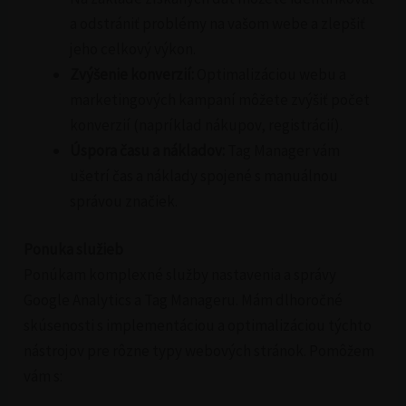
a odstrániť problémy na vašom webe a zlepšiť
jeho celkový výkon.
Zvýšenie konverzií:
Optimalizáciou webu a
marketingových kampaní môžete zvýšiť počet
konverzií (napríklad nákupov, registrácií).
Úspora času a nákladov:
Tag Manager vám
ušetrí čas a náklady spojené s manuálnou
správou značiek.
Ponuka služieb
Ponúkam komplexné služby nastavenia a správy
Google Analytics a Tag Manageru. Mám dlhoročné
skúsenosti s implementáciou a optimalizáciou týchto
nástrojov pre rôzne typy webových stránok. Pomôžem
vám s: