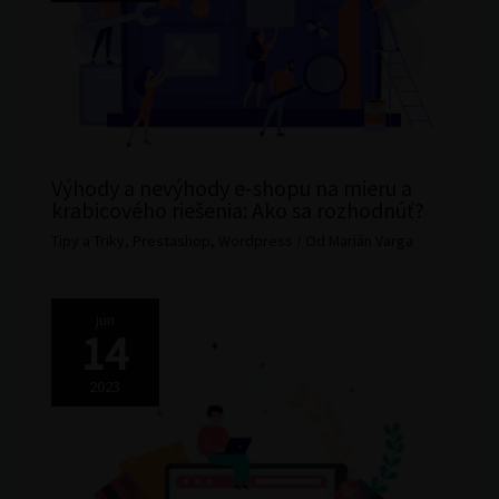
Výhody a nevýhody e-shopu na mieru a
krabicového riešenia: Ako sa rozhodnúť?
Tipy a Triky
,
Prestashop
,
Wordpress
/ Od
Marián Varga
jún
14
2023