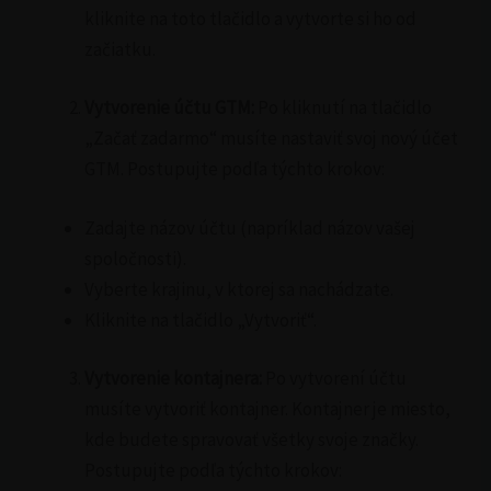
kliknite na toto tlačidlo a vytvorte si ho od
začiatku.
Vytvorenie účtu GTM:
Po kliknutí na tlačidlo
„Začať zadarmo“ musíte nastaviť svoj nový účet
GTM. Postupujte podľa týchto krokov:
Zadajte názov účtu (napríklad názov vašej
spoločnosti).
Vyberte krajinu, v ktorej sa nachádzate.
Kliknite na tlačidlo „Vytvoriť“.
Vytvorenie kontajnera:
Po vytvorení účtu
musíte vytvoriť kontajner. Kontajner je miesto,
kde budete spravovať všetky svoje značky.
Postupujte podľa týchto krokov: