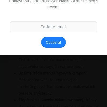
prinášajú najviac nových zákazníkov. Na základe
Prihláste sa k odberu nových článkov a buďte medzi
prvými.
týchto dát optimalizovali svoje marketingové
investície a zvýšili počet registrácií o 15%.
Prečo používať Google Analytics a Tag Manager?
Používanie Google Analytics a Tag Manageru prináša
množstvo výhod:
Odoberať
Lepšie pochopenie správania návštevníkov:
Získate detailné informácie o tom, ako
návštevníci interagujú s vaším webom.
Optimalizácia marketingových kampaní:
Môžete sledovať efektivitu svojich
marketingových kampaní a optimalizovať ich
pre lepšie výsledky.
Zlepšenie celkového výkonu webovej stránky:
Na základe získaných dát môžete identifikovať