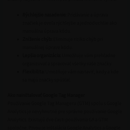
Rýchlejšie nasadenie:
Pridávanie a úprava
značiek je oveľa rýchlejšie a jednoduchšie ako
manuálna úprava kódu.
Zníženie chýb:
Eliminuje riziko chýb pri
manuálnej úprave kódu.
Lepšia organizácia:
Umožňuje vám prehľadne
organizovať a spravovať všetky vaše značky.
Flexibilita:
Umožňuje vám nastaviť, kedy a kde
sa majú značky spúšťať.
Ako nainštalovať Google Tag Manager
Používanie Google Tag Manageru (GTM) spolu s Google
Analytics je nevyhnutné pre správne používanie Google
Analytics. Existujú dve časti používania GA a GTM
spoločne. Prvou je inštalácia Google Analytics a Google