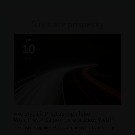
Súvisiace príspevky
jan
10
2023
Ako zrýchliť PrestaShop alebo
WordPress? Za pomoci obrázkov WebP
Prestashop
,
Optimalizácie
,
Wordpress
/ Od
Marián Varga