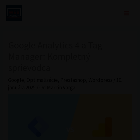
Preskočiť
na
obsah
Google Analytics 4 a Tag
Manager: Kompletný
sprievodca
Google
,
Optimalizácie
,
Prestashop
,
Wordpress
/
10.
januára 2025
/ Od
Marián Varga