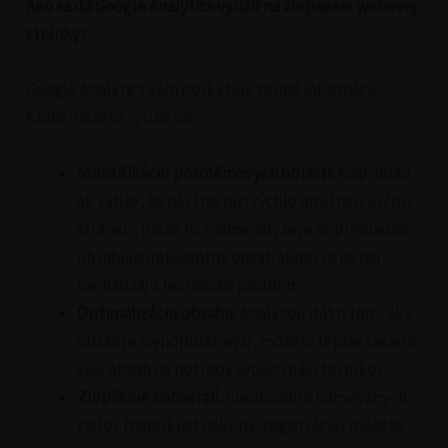
Ako sa dá Google Analytics využiť na zlepšenie webovej
stránky?
Google Analytics vám poskytuje cenné informácie,
ktoré môžete využiť na:
Identifikáciu problémových oblastí:
Napríklad,
ak vidíte, že návštevníci rýchlo opúšťajú určitú
stránku, môže to znamenať, že je neprehľadná,
obsahuje irelevantný obsah alebo sa na nej
nachádzajú technické problémy.
Optimalizáciu obsahu:
Analýzou dát o tom, aký
obsah je najpopulárnejší, môžete lepšie zacieliť
svoj obsah na potreby svojich návštevníkov.
Zlepšenie konverzií:
Sledovaním konverzných
cieľov (napríklad nákupy, registrácie) môžete