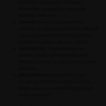
(muž/žena), záujmy (napr. cestovanie,
technológie) a geografická poloha (napr.
Bratislava, Slovensko).
Správanie:
Ktoré stránky si návštevníci
prezerajú, ako dlho na nich zostávajú, aké akcie
vykonávajú (napríklad kliknutia na odkazy,
vyplnenie formulárov, nákupy v e-shope).
Technické údaje:
Typ prehliadača (napr.
Chrome, Firefox), operačný systém (napr.
Windows, Android), rozlíšenie obrazovky (napr.
1920×1080).
Zdroje návštevnosti:
Odkiaľ návštevníci
prichádzajú (napríklad z vyhľadávačov ako
Google, sociálnych sietí ako Facebook, iných
webových stránok).