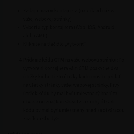
Zadajte názov kontajnera (napríklad názov
vašej webovej stránky).
Vyberte typ kontajnera (Web, iOS, Android
alebo AMP).
Kliknite na tlačidlo „Vytvoriť“.
Pridanie kódu GTM na vašu webovú stránku:
Po
vytvorení kontajnera vám GTM poskytne dva
útržky kódu. Tieto útržky kódu musíte pridať
na všetky stránky vašej webovej stránky. Prvý
útržok kódu by mal byť umiestnený hneď za
otváracou značkou <head>, a druhý útržok
kódu by mal byť umiestnený hneď za otváracou
značkou <body>.