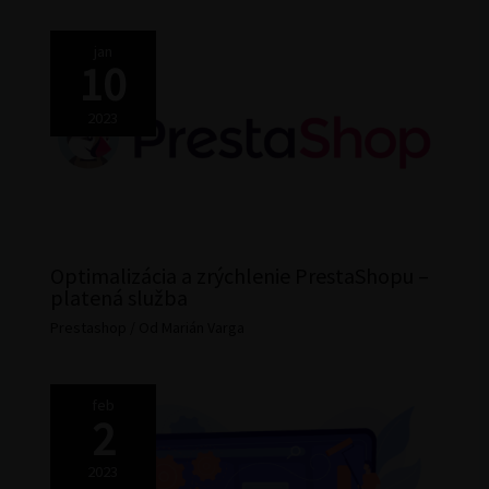
jan
10
2023
Optimalizácia a zrýchlenie PrestaShopu –
platená služba
Prestashop
/ Od
Marián Varga
feb
2
2023