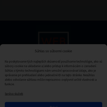
Súhlas so súbormi cookie
Na poskytovanie tých najlepších skúseností používame technológie, ako sú
súbory cookie na ukladanie a/alebo prístup k informáciám o zariadení.
Súhlas s týmito technológiami nám umožní spracovávať údaje, ako je
Kontakt
správanie pri prehliadaní alebo jedinečné ID na tejto stránke. Nesúhlas
alebo odvolanie súhlasu môže nepriaznivo ovplyvniť určité vlastnosti a
funkcie.
Správa služieb
Poslať správu