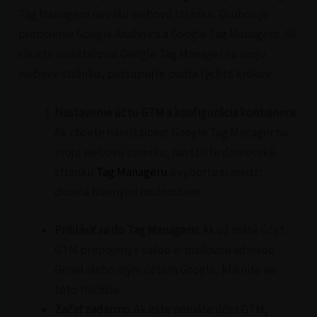
Tag Manageru na vašu webovú stránku. Druhou je
prepojenie Google Analytics a Google Tag Manageru. Ak
chcete nainštalovať Google Tag Manager na svoju
webovú stránku, postupujte podľa týchto krokov:
Nastavenie účtu GTM a konfigurácia kontajnera:
Ak chcete nainštalovať Google Tag Manager na
svoju webovú stránku, navštívte domovskú
stránku
Tag Manageru
a vyberte si medzi
dvoma hlavnými možnosťami:
Prihlásiť sa do Tag Manageru:
Ak už máte účet
GTM prepojený s vašou e-mailovou adresou
Gmail alebo iným účtom Google, kliknite na
toto tlačidlo.
Začať zadarmo:
Ak ešte nemáte účet GTM,