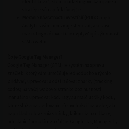
identifikovať, ktoré marketingové kampane a
stratégie sú najefektívnejšie.
Meranie návratnosti investícií (ROI):
Google
Analytics vám umožňuje sledovať, ako vaše
marketingové investície ovplyvňujú výkonnosť
vášho webu.
Čo je Google Tag Manager?
Google Tag Manager (GTM) je systém na správu
značiek, ktorý vám umožňuje jednoducho a rýchlo
pridávať, upravovať a odstraňovať značky (tracking
codes) na vašej webovej stránke bez nutnosti
manuálne upravovať kód. Tagy sú malé útržky kódu,
ktoré slúžia na sledovanie rôznych akcií na webe, ako
napríklad zobrazenia stránky, kliknutia na odkazy,
odoslanie formulárov a ďalšie. Google Tag Manager by