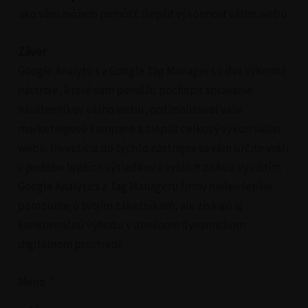
ako vám môžem pomôcť zlepšiť výkonnosť vášho webu.
Záver
Google Analytics a Google Tag Manager sú dva výkonné
nástroje, ktoré vám pomôžu pochopiť správanie
návštevníkov vášho webu, optimalizovať vaše
marketingové kampane a zlepšiť celkový výkon vášho
webu. Investícia do týchto nástrojov sa vám určite vráti
v podobe lepších výsledkov a vyšších ziskov. Využitím
Google Analytics a Tag Manageru firmy nielen lepšie
porozumejú svojim zákazníkom, ale získajú aj
konkurenčnú výhodu v dnešnom dynamickom
digitálnom prostredí.
Meno