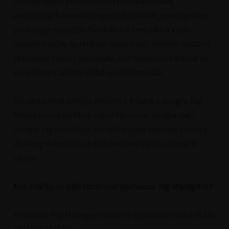
mal byť vašou prvou voľbou pri nasadzovaní
analytických a marketingových značiek, pretože vám
poskytuje najväčšiu flexibilitu v tom, ako a kedy
nasadiť značky na stránke. Napríklad, môžete nastaviť
spustenie značky len vtedy, keď návštevník klikne na
konkrétne tlačidlo alebo vyplní formulár.
Na nastavenie Google Analytics 4 (GA4) v Google Tag
2
Manageri je potrebné nakonfigurovať Google tag
.
Google tag umožňuje tok dát z vašej webovej stránky
do Google Analytics a akýchkoľvek iných určených
cieľov.
Aké značky sa dajú spravovať pomocou Tag Manageru?
Pomocou Tag Manageru môžete spravovať širokú škálu
značiek, vrátane: